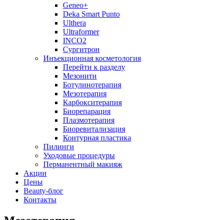
Geneo+
Deka Smart Punto
Ulthera
Ultraformer
INCO2
Сургитрон
Инъекционная косметология
Перейти к разделу
Мезонити
Ботулинотерапия
Мезотерапия
Карбокситерапия
Биорепарация
Плазмотерапия
Биоревитализация
Контурная пластика
Пилинги
Уходовые процедуры
Перманентный макияж
Акции
Цены
Beauty-блог
Контакты