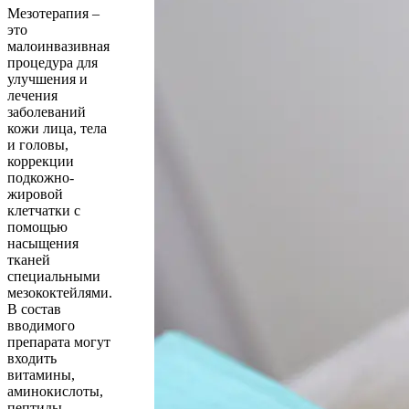
Мезотерапия –
это
малоинвазивная
процедура для
улучшения и
лечения
заболеваний
кожи лица, тела
и головы,
коррекции
подкожно-
жировой
клетчатки с
помощью
насыщения
тканей
специальными
мезококтейлями.
В состав
вводимого
препарата могут
входить
витамины,
аминокислоты,
пептиды,