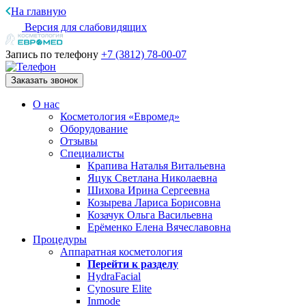
На главную
Версия для слабовидящих
Запись по телефону
+7 (3812)
78-00-07
Заказать звонок
О нас
Косметология «Евромед»
Оборудование
Отзывы
Специалисты
Крапива Наталья Витальевна
Яцук Светлана Николаевна
Шихова Ирина Сергеевна
Козырева Лариса Борисовна
Козачук Ольга Васильевна
Ерёменко Елена Вячеславовна
Процедуры
Аппаратная косметология
Перейти к разделу
HydraFacial
Cynosure Elite
Inmode