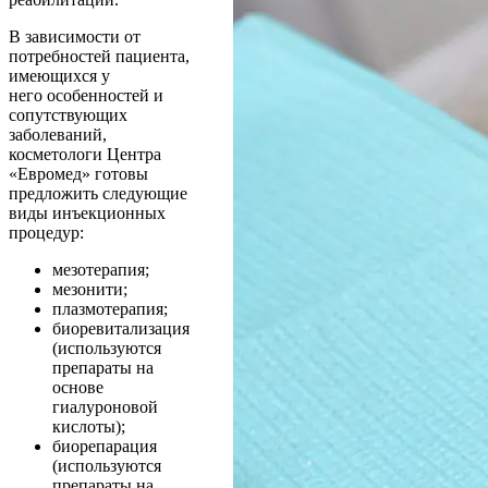
В зависимости от
потребностей пациента,
имеющихся у
него особенностей и
сопутствующих
заболеваний,
косметологи Центра
«Евромед» готовы
предложить следующие
виды инъекционных
процедур:
мезотерапия;
мезонити;
плазмотерапия;
биоревитализация
(используются
препараты на
основе
гиалуроновой
кислоты);
биорепарация
(используются
препараты на