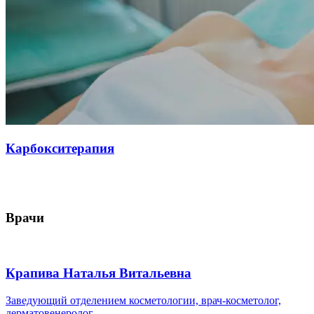
Карбокситерапия
Врачи
Крапива Наталья Витальевна
Заведующий отделением косметологии, врач-косметолог,
дерматовенеролог