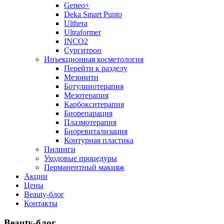
Geneo+
Deka Smart Punto
Ulthera
Ultraformer
INCO2
Сургитрон
Инъекционная косметология
Перейти к разделу
Мезонити
Ботулинотерапия
Мезотерапия
Карбокситерапия
Биорепарация
Плазмотерапия
Биоревитализация
Контурная пластика
Пилинги
Уходовые процедуры
Перманентный макияж
Акции
Цены
Beauty-блог
Контакты
Beauty-блог