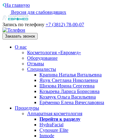
На главную
Версия для слабовидящих
Запись по телефону
+7 (3812)
78-00-07
Заказать звонок
О нас
Косметология «Евромед»
Оборудование
Отзывы
Специалисты
Крапива Наталья Витальевна
Яцук Светлана Николаевна
Шихова Ирина Сергеевна
Козырева Лариса Борисовна
Козачук Ольга Васильевна
Ерёменко Елена Вячеславовна
Процедуры
Аппаратная косметология
Перейти к разделу
HydraFacial
Cynosure Elite
Inmode