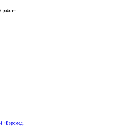
й работе
 «Евромед.