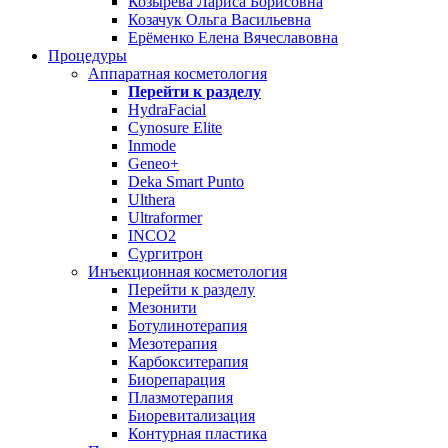
Козырева Лариса Борисовна
Козачук Ольга Васильевна
Ерёменко Елена Вячеславовна
Процедуры
Аппаратная косметология
Перейти к разделу
HydraFacial
Cynosure Elite
Inmode
Geneo+
Deka Smart Punto
Ulthera
Ultraformer
INCO2
Сургитрон
Инъекционная косметология
Перейти к разделу
Мезонити
Ботулинотерапия
Мезотерапия
Карбокситерапия
Биорепарация
Плазмотерапия
Биоревитализация
Контурная пластика